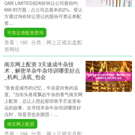
QM5 LIMITED拟询价转让公司股份约
666.93万股，占公司总股本的2%。受让
方通过询价转让受让的股份可查证券配
资....
可查证券配资查询
查看：
185
分类：
网上正规实盘配
资网站
南京网上配资 3天速成牛杂技
术，解密羊杂牛杂培训哪里好点
_机构_汤底_包会
"美食是城市的记忆，牛杂是街角的温
度。"当街头巷尾飘起牛杂的香气南京网
上配资，总让人想起那些靠手艺改变命
运的故事。在寻找羊杂牛杂培训哪里好
点时，你是否也在困惑：....
南京网上配资
查看：
184
分类：
网上正规实盘配