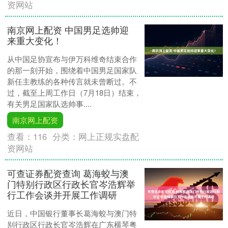
资网站
南京网上配资 中国男足选帅迎
来重大变化！
从中国足协宣布与伊万科维奇结束合作
的那一刻开始，围绕着中国男足国家队
新任主教练的各种传言就未曾断过。不
过，截至上周工作日（7月18日）结束，
有关男足国家队选帅事....
南京网上配资
查看：
116
分类：
网上正规实盘配
资网站
可查证券配资查询 葛海蛟与澳
门特别行政区行政长官岑浩辉举
行工作会谈并开展工作调研
近日，中国银行董事长葛海蛟与澳门特
别行政区行政长官岑浩辉在广东横琴粤