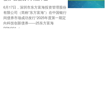
6月17日，深圳市东方富海投资管理股份
有限公司（简称“东方富海”）在中国银行
间债券市场成功发行“2025年度第一期定
向科技创新债券——25东方富海
PPN001（....
股票线上配资网
查看：
153
分类：
网上正规实盘配
资网站
大盘股票配资网 瑞迈特
(301367.SZ): 能金公司及其一致
行动人、合晅投资及其一致行动
人拟减持合计不超4%股份
格隆汇6月18日丨瑞迈特(301367.SZ)公
布，合计持有公司股份5,234,120股(占公
司总股本比例5.84%)的股东能金有限公
司及其一致行动人广州市金垣....