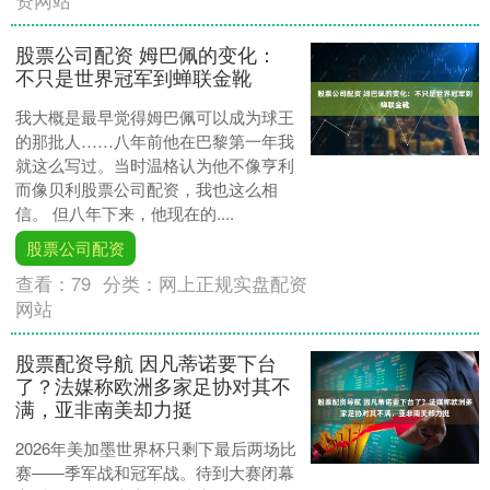
资网站
股票公司配资 姆巴佩的变化：
不只是世界冠军到蝉联金靴
我大概是最早觉得姆巴佩可以成为球王
的那批人……八年前他在巴黎第一年我
就这么写过。当时温格认为他不像亨利
而像贝利股票公司配资，我也这么相
信。 但八年下来，他现在的....
股票公司配资
查看：
79
分类：
网上正规实盘配资
网站
股票配资导航 因凡蒂诺要下台
了？法媒称欧洲多家足协对其不
满，亚非南美却力挺
2026年美加墨世界杯只剩下最后两场比
赛——季军战和冠军战。待到大赛闭幕