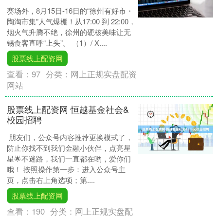
赛场外，8月15日-16日的“徐州有好市・
陶淘市集”人气爆棚！从17:00 到 22:00，
烟火气升腾不绝，徐州的硬核美味让无
锡食客直呼“上头”。 （1）/ X....
股票线上配资网
查看：
97
分类：
网上正规实盘配资
网站
股票线上配资网 恒越基金社会&
校园招聘
朋友们，公众号内容推荐更换模式了，
防止你找不到我们金融小伙伴，点亮星
星🌟不迷路，我们一直都在哟，爱你们
哦！ 按照操作第一步：进入公众号主
页，点击右上角选项；第....
股票线上配资网
查看：
190
分类：
网上正规实盘配