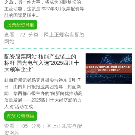
之后，另一件大事，将成为国际足坛的
主流话题，这就是2027年3月股票配资导
航的国际足联主....
股票配资导航
查看：
72
分类：
网上正规实盘配资
网站
配资股票网站 核能产业链上的
标杆 国光电气入选“2025四川十
大领军企业”
封面新闻记者杨霁月摄影雷远东 6月17
日，由四川日报报业集团指导，封面新
闻、华西都市报主办的“向新向优推动高
质量发展——2025四川十大经济影响力
人物”活动在成....
配资股票网站
查看：
105
分类：
网上正规实盘配
资网站