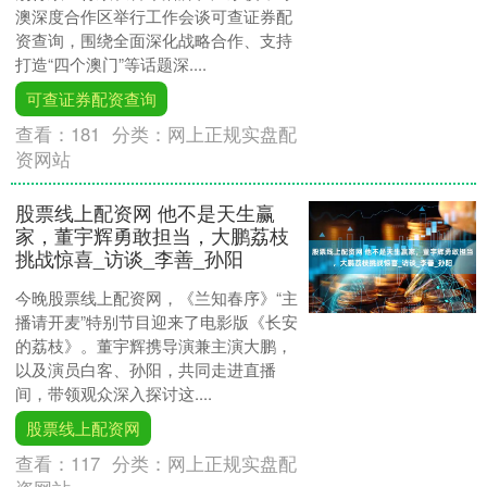
澳深度合作区举行工作会谈可查证券配
资查询，围绕全面深化战略合作、支持
打造“四个澳门”等话题深....
可查证券配资查询
查看：
181
分类：
网上正规实盘配
资网站
股票线上配资网 他不是天生赢
家，董宇辉勇敢担当，大鹏荔枝
挑战惊喜_访谈_李善_孙阳
今晚股票线上配资网，《兰知春序》“主
播请开麦”特别节目迎来了电影版《长安
的荔枝》。董宇辉携导演兼主演大鹏，
以及演员白客、孙阳，共同走进直播
间，带领观众深入探讨这....
股票线上配资网
查看：
117
分类：
网上正规实盘配