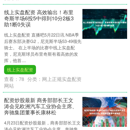
线上实盘配资 高效输出！布里
奇斯半场6投5中得到10分2板3
助1断0失误
线上实盘配资 直播吧5月22日讯 NBA季
后赛东部决赛G2，尼克斯半场53-49领先
骑士。 在上半场的比赛中线上实盘配
资，尼克斯球员布里奇斯有着高效的发
挥，他首....
线上实盘配资
查看：
78
分类：
网上正规实盘配资
网站
配资炒股最新 商务部部长王文
涛会见欧洲汽车工业协会主席、
奔驰集团董事长康林松
4月23日配资炒股最新，商务部部长王文
涛会见欧洲汽车工业协会主席、奔驰集