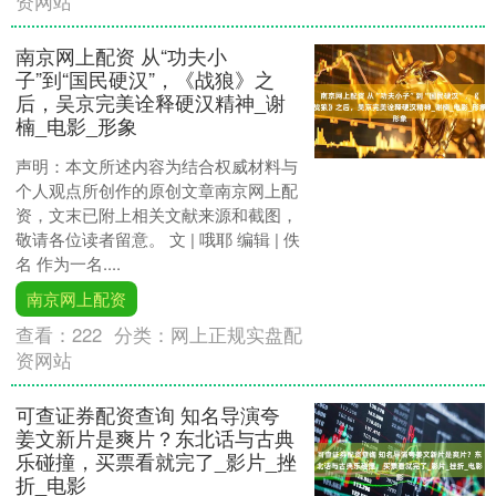
资网站
南京网上配资 从“功夫小
子”到“国民硬汉”，《战狼》之
后，吴京完美诠释硬汉精神_谢
楠_电影_形象
声明：本文所述内容为结合权威材料与
个人观点所创作的原创文章南京网上配
资，文末已附上相关文献来源和截图，
敬请各位读者留意。 文 | 哦耶 编辑 | 佚
名 作为一名....
南京网上配资
查看：
222
分类：
网上正规实盘配
资网站
可查证券配资查询 知名导演夸
姜文新片是爽片？东北话与古典
乐碰撞，买票看就完了_影片_挫
折_电影