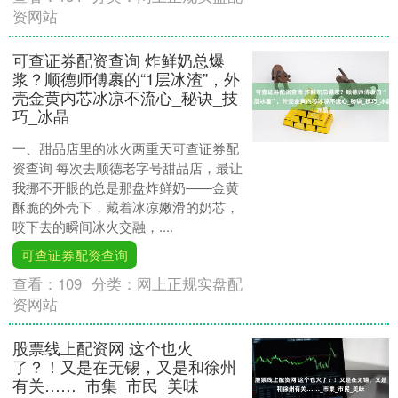
资网站
可查证券配资查询 炸鲜奶总爆
浆？顺德师傅裹的“1层冰渣”，外
壳金黄内芯冰凉不流心_秘诀_技
巧_冰晶
一、甜品店里的冰火两重天可查证券配
资查询 每次去顺德老字号甜品店，最让
我挪不开眼的总是那盘炸鲜奶——金黄
酥脆的外壳下，藏着冰凉嫩滑的奶芯，
咬下去的瞬间冰火交融，....
可查证券配资查询
查看：
109
分类：
网上正规实盘配
资网站
股票线上配资网 这个也火
了？！又是在无锡，又是和徐州
有关……_市集_市民_美味