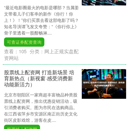
“最近电影圈最火的电影是哪部？当属姜
文带着儿子们客串的新作《你行！你
上！》！”你们买票去看这部电影了吗？
知名导演谭飞发文夸赞：“《你行你上》
骨子里透着一股酣畅淋....
可查证券配资查询
查看：
105
分类：
网上正规实盘配
资网站
股票线上配资网 打造新场景 培
育新热点（新视窗·感受消费新
动能新活力）
北京市朝阳区一家商超丰富物品种类股
票线上配资网，推出优惠促销活动，吸
引消费者购买。图为市民在选购商品。
在江西省萍乡市安源区南正街历史文化
街区皮影戏馆，游客在皮....